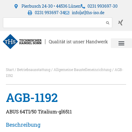
Pierbusch 24-30 • 44536 Lünen
0231 993697-30
0231 993697-34
info[at]ths-iso.de
Start
/
Betriebsausstattung
/
Allgemeine Baustelleneinrichtung
/ AGB-
1192
AGB-1192
ABUS 64TI/50 Titalium-gl6511
Beschreibung