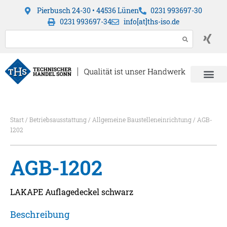
Pierbusch 24-30 • 44536 Lünen
0231 993697-30
0231 993697-34
info[at]ths-iso.de
Start
/
Betriebsausstattung
/
Allgemeine Baustelleneinrichtung
/ AGB-
1202
AGB-1202
LAKAPE Auflagedeckel schwarz
Beschreibung