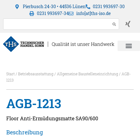
Pierbusch 24-30 • 44536 Lünen
0231 993697-30
0231 993697-34
info[at]ths-iso.de
Start
/
Betriebsausstattung
/
Allgemeine Baustelleneinrichtung
/ AGB-
1213
AGB-1213
Floor Anti-Ermüdungsmatte SA90/600
Beschreibung