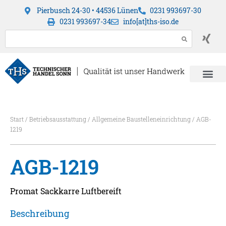
Pierbusch 24-30 • 44536 Lünen
0231 993697-30
0231 993697-34
info[at]ths-iso.de
Start
/
Betriebsausstattung
/
Allgemeine Baustelleneinrichtung
/ AGB-
1219
AGB-1219
Promat Sackkarre Luftbereift
Beschreibung