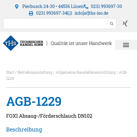
Pierbusch 24-30 • 44536 Lünen
0231 993697-30
0231 993697-34
info[at]ths-iso.de
Start
/
Betriebsausstattung
/
Allgemeine Baustelleneinrichtung
/ AGB-
1229
AGB-1229
FOXI Absaug-/Förderschlauch DN102
Beschreibung