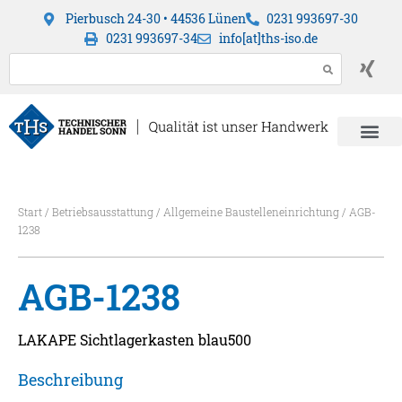
Pierbusch 24-30 • 44536 Lünen
0231 993697-30
0231 993697-34
info[at]ths-iso.de
Start
/
Betriebsausstattung
/
Allgemeine Baustelleneinrichtung
/ AGB-
1238
AGB-1238
LAKAPE Sichtlagerkasten blau500
Beschreibung