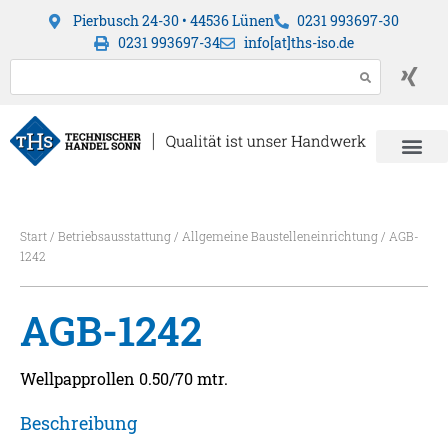
Pierbusch 24-30 • 44536 Lünen
0231 993697-30
0231 993697-34
info[at]ths-iso.de
Start
/
Betriebsausstattung
/
Allgemeine Baustelleneinrichtung
/ AGB-
1242
AGB-1242
Wellpapprollen 0.50/70 mtr.
Beschreibung