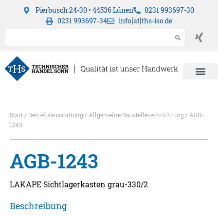
Pierbusch 24-30 • 44536 Lünen
0231 993697-30
0231 993697-34
info[at]ths-iso.de
Start
/
Betriebsausstattung
/
Allgemeine Baustelleneinrichtung
/ AGB-
1243
AGB-1243
LAKAPE Sichtlagerkasten grau-330/2
Beschreibung