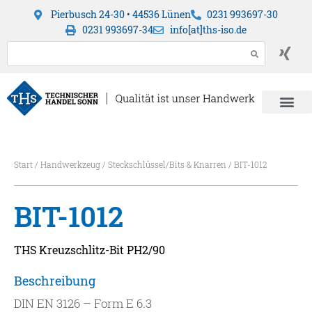
Pierbusch 24-30 • 44536 Lünen
0231 993697-30
0231 993697-34
info[at]ths-iso.de
Start
/
Handwerkzeug
/
Steckschlüssel/Bits & Knarren
/ BIT-1012
BIT-1012
THS Kreuzschlitz-Bit PH2/90
Beschreibung
DIN EN 3126 – Form E 6.3