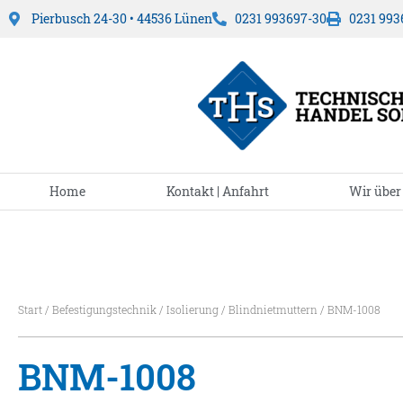
Pierbusch 24-30 • 44536 Lünen
0231 993697-30
0231 993
Home
Kontakt | Anfahrt
Wir über
Start
/
Befestigungstechnik
/
Isolierung
/
Blindnietmuttern
/ BNM-1008
BNM-1008