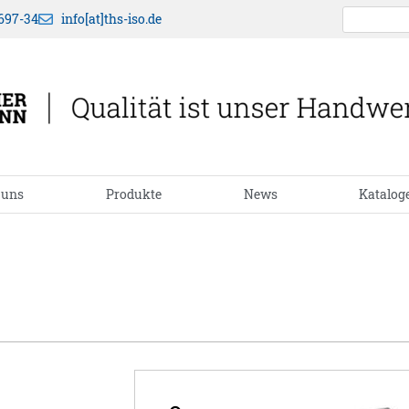
697-34
info[at]ths-iso.de
 uns
Produkte
News
Katalog