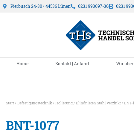
Pierbusch 24-30 • 44536 Lünen
0231 993697-30
0231 993
Home
Kontakt | Anfahrt
Wir über
Start
/
Befestigungstechnik
/
Isolierung
/
Blindnieten Stahl verzinkt
/ BNT-
BNT-1077