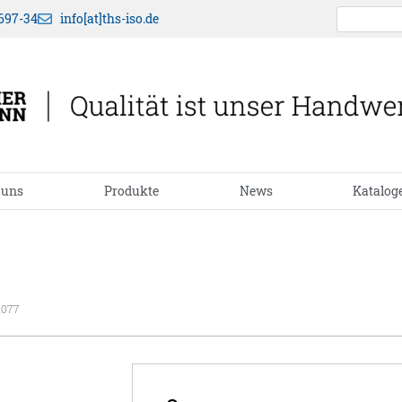
697-34
info[at]ths-iso.de
 uns
Produkte
News
Katalog
1077