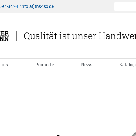
697-34
info[at]ths-iso.de
 uns
Produkte
News
Katalog