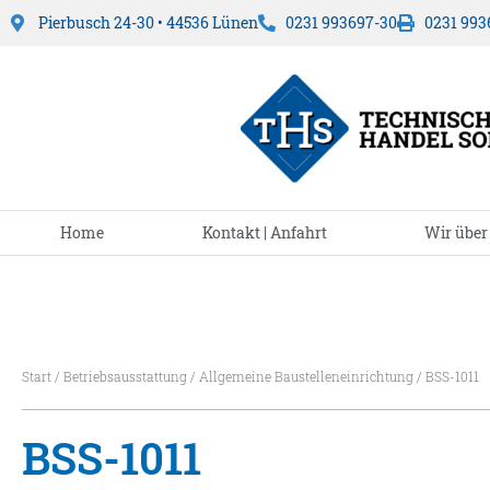
Pierbusch 24-30 • 44536 Lünen
0231 993697-30
0231 993
Home
Kontakt | Anfahrt
Wir über
Start
/
Betriebsausstattung
/
Allgemeine Baustelleneinrichtung
/ BSS-1011
BSS-1011