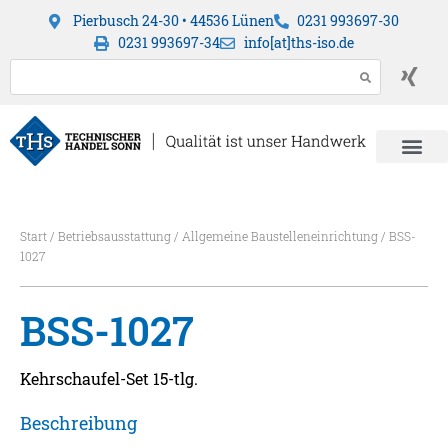
Pierbusch 24-30 • 44536 Lünen
0231 993697-30
0231 993697-34
info[at]ths-iso.de
Start
/
Betriebsausstattung
/
Allgemeine Baustelleneinrichtung
/ BSS-
1027
BSS-1027
Kehrschaufel-Set 15-tlg.
Beschreibung