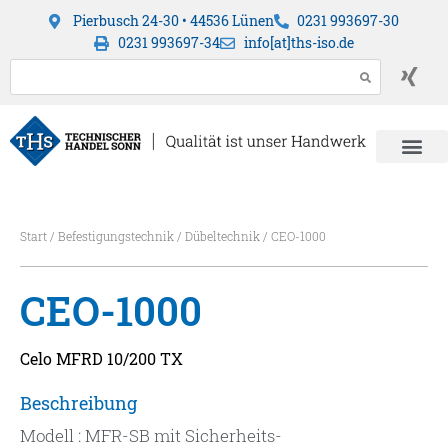
Pierbusch 24-30 • 44536 Lünen
0231 993697-30
0231 993697-34
info[at]ths-iso.de
Start
/
Befestigungstechnik
/
Dübeltechnik
/ CEO-1000
CEO-1000
Celo MFRD 10/200 TX
Beschreibung
Modell : MFR-SB mit Sicherheits-