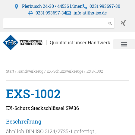
Pierbusch 24-30 • 44536 Lünen
0231 993697-30
0231 993697-34
info[at]ths-iso.de
Start
/
Handwerkzeug
/
EX-Schutzwerkzeuge
/ EXS-1002
EXS-1002
EX-Schutz Steckschlüssel SW36
Beschreibung
ähnlich DIN ISO 3124/2725-1 gefertigt ,