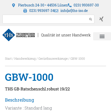
Pierbusch 24-30 • 44536 Lünen
0231 993697-30
0231 993697-34
info[at]ths-iso.de
Start
/
Handwerkzeug
/
Gerüstbauwerkzeuge
/ GBW-1000
GBW-1000
THS GB-Ratschenschl.robust 19/22
Beschreibung
Variante : Standard lang