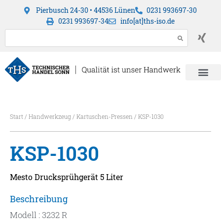
Pierbusch 24-30 • 44536 Lünen
0231 993697-30
0231 993697-34
info[at]ths-iso.de
Start
/
Handwerkzeug
/
Kartuschen-Pressen
/ KSP-1030
KSP-1030
Mesto Drucksprühgerät 5 Liter
Beschreibung
Modell : 3232 R