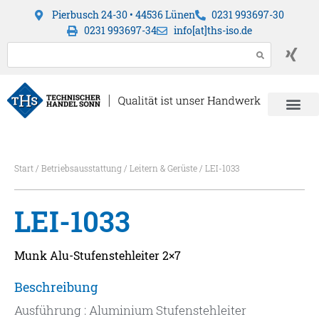
Pierbusch 24-30 • 44536 Lünen
0231 993697-30
0231 993697-34
info[at]ths-iso.de
Start
/
Betriebsausstattung
/
Leitern & Gerüste
/ LEI-1033
LEI-1033
Munk Alu-Stufenstehleiter 2×7
Beschreibung
Ausführung : Aluminium Stufenstehleiter