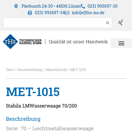
Pierbusch 24-30 • 44536 Lünen
0231 993697-30
0231 993697-34
info[at]ths-iso.de
Start
/
Handwerkzeug
/
Messtechnik
/ MET-1015
MET-1015
Stabila LMWasserwaage 70/200
Beschreibung
Serie : 70 – Leichtmetallwasserwaage