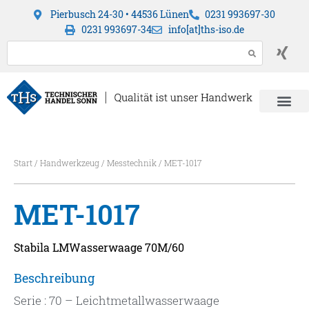
Pierbusch 24-30 • 44536 Lünen
0231 993697-30
0231 993697-34
info[at]ths-iso.de
Start
/
Handwerkzeug
/
Messtechnik
/ MET-1017
MET-1017
Stabila LMWasserwaage 70M/60
Beschreibung
Serie : 70 – Leichtmetallwasserwaage