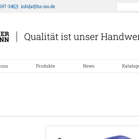
697-34
info[at]ths-iso.de
 uns
Produkte
News
Katalog