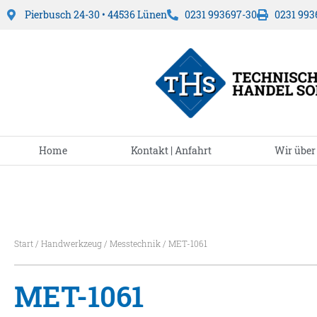
Pierbusch 24-30 • 44536 Lünen
0231 993697-30
0231 993
Home
Kontakt | Anfahrt
Wir über
Start
/
Handwerkzeug
/
Messtechnik
/ MET-1061
MET-1061