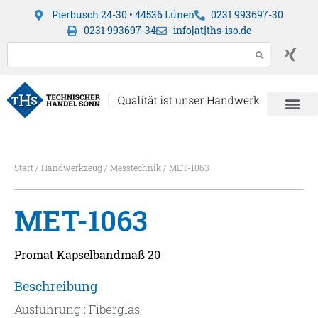
Pierbusch 24-30 • 44536 Lünen
0231 993697-30
0231 993697-34
info[at]ths-iso.de
Start
/
Handwerkzeug
/
Messtechnik
/ MET-1063
MET-1063
Promat Kapselbandmaß 20
Beschreibung
Ausführung : Fiberglas