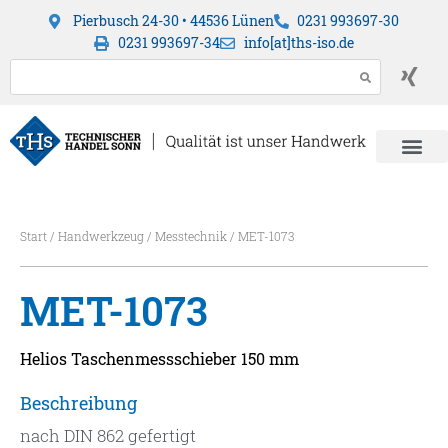
Pierbusch 24-30 • 44536 Lünen
0231 993697-30
0231 993697-34
info[at]ths-iso.de
Start
/
Handwerkzeug
/
Messtechnik
/ MET-1073
MET-1073
Helios Taschenmessschieber 150 mm
Beschreibung
nach DIN 862 gefertigt