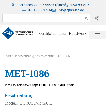
Pierbusch 24-30 • 44536 Lünen
0231 993697-30
0231 993697-34
info[at]ths-iso.de
Start
/
Handwerkzeug
/
Messtechnik
/ MET-1086
MET-1086
BMI Wasserwaage EUROSTAR 400 mm
Beschreibung
Modell : EUROSTAR 690 E