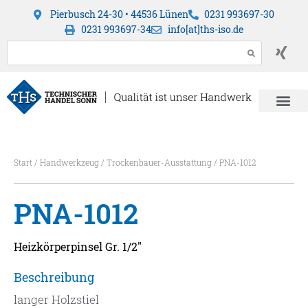
Pierbusch 24-30 • 44536 Lünen
0231 993697-30
0231 993697-34
info[at]ths-iso.de
Start
/
Handwerkzeug
/
Trockenbauer-Ausstattung
/ PNA-1012
PNA-1012
Heizkörperpinsel Gr. 1/2″
Beschreibung
langer Holzstiel