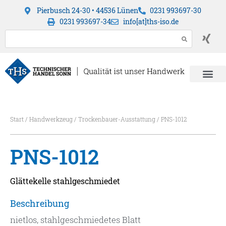
Pierbusch 24-30 • 44536 Lünen
0231 993697-30
0231 993697-34
info[at]ths-iso.de
Start
/
Handwerkzeug
/
Trockenbauer-Ausstattung
/ PNS-1012
PNS-1012
Glättekelle stahlgeschmiedet
Beschreibung
nietlos, stahlgeschmiedetes Blatt