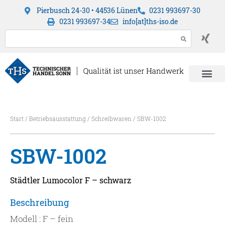
Pierbusch 24-30 • 44536 Lünen
0231 993697-30
0231 993697-34
info[at]ths-iso.de
Start
/
Betriebsausstattung
/
Schreibwaren
/ SBW-1002
SBW-1002
Städtler Lumocolor F – schwarz
Beschreibung
Modell : F – fein