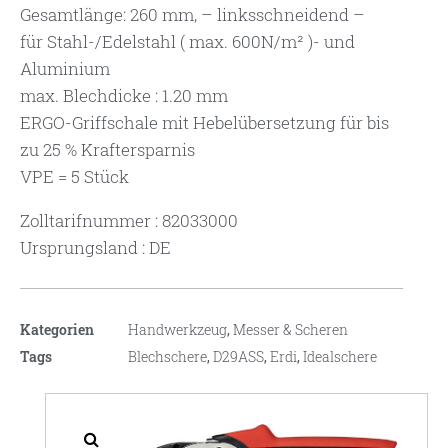
Gesamtlänge: 260 mm, – linksschneidend –
für Stahl-/Edelstahl ( max. 600N/m² )- und
Aluminium
max. Blechdicke : 1.20 mm
ERGO-Griffschale mit Hebelübersetzung für bis
zu 25 % Kraftersparnis
VPE = 5 Stück
Zolltarifnummer : 82033000
Ursprungsland : DE
Kategorien
Handwerkzeug
,
Messer & Scheren
Tags
Blechschere
,
D29ASS
,
Erdi
,
Idealschere