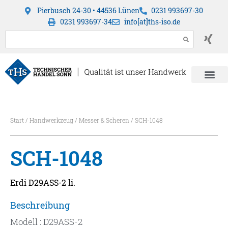
Pierbusch 24-30 • 44536 Lünen
0231 993697-30
0231 993697-34
info[at]ths-iso.de
Start
/
Handwerkzeug
/
Messer & Scheren
/ SCH-1048
SCH-1048
Erdi D29ASS-2 li.
Beschreibung
Modell : D29ASS-2