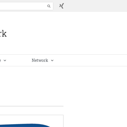
e
Network