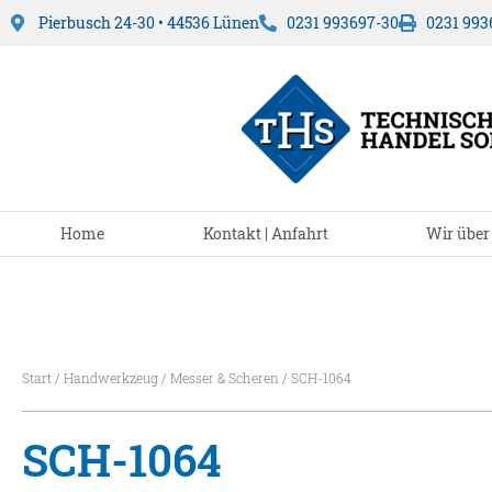
Pierbusch 24-30 • 44536 Lünen
0231 993697-30
0231 993
Home
Kontakt | Anfahrt
Wir über
Start
/
Handwerkzeug
/
Messer & Scheren
/ SCH-1064
SCH-1064