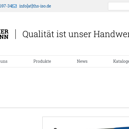
697-34
info[at]ths-iso.de
 uns
Produkte
News
Katalog