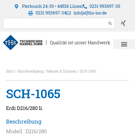
Pierbusch 24-30 • 44536 Lünen
0231 993697-30
0231 993697-34
info[at]ths-iso.de
Start
/
Handwerkzeug
/
Messer & Scheren
/ SCH-1065
SCH-1065
Erdi D216/280 li.
Beschreibung
Modell : D216/280