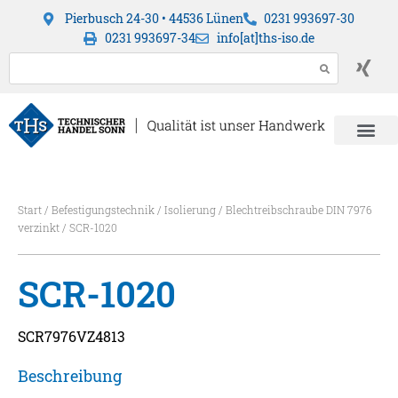
Pierbusch 24-30 • 44536 Lünen
0231 993697-30
0231 993697-34
info[at]ths-iso.de
Start
/
Befestigungstechnik
/
Isolierung
/
Blechtreibschraube DIN 7976
verzinkt
/ SCR-1020
SCR-1020
SCR7976VZ4813
Beschreibung