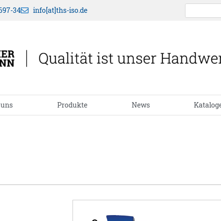
697-34
info[at]ths-iso.de
 uns
Produkte
News
Katalog