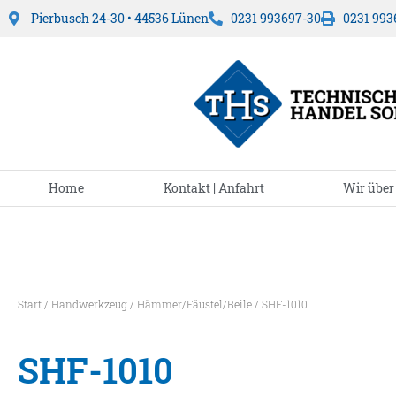
Pierbusch 24-30 • 44536 Lünen
0231 993697-30
0231 993
Home
Kontakt | Anfahrt
Wir über
Start
/
Handwerkzeug
/
Hämmer/Fäustel/Beile
/ SHF-1010
SHF-1010