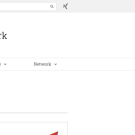
e
Network