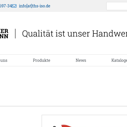
697-34
info[at]ths-iso.de
 uns
Produkte
News
Katalog