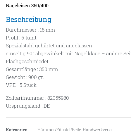
Nageleisen 350/400
Beschreibung
Durchmesser : 18 mm
Profil : 6-kant
Spezialstahl gehärtet und angelassen
einseitig 90° abgewinkelt mit Nagelklaue – andere Sei
Flachgeschmiedet
Gesamtlänge : 350 mm
Gewicht : 900 gr.
VPE= 5 Stück
Zolltarifnummer : 82055980
Ursprungsland : DE
Kategorien
Hämmer/Fäustel/Beile
,
Handwerkzeug