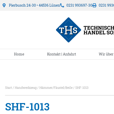
Pierbusch 24-30 • 44536 Lünen
0231 993697-30
0231 993
Home
Kontakt | Anfahrt
Wir über
Start
/
Handwerkzeug
/
Hämmer/Fäustel/Beile
/ SHF-1013
SHF-1013