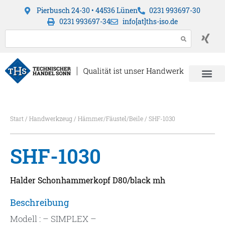
Pierbusch 24-30 • 44536 Lünen
0231 993697-30
0231 993697-34
info[at]ths-iso.de
Start
/
Handwerkzeug
/
Hämmer/Fäustel/Beile
/ SHF-1030
SHF-1030
Halder Schonhammerkopf D80/black mh
Beschreibung
Modell : – SIMPLEX –