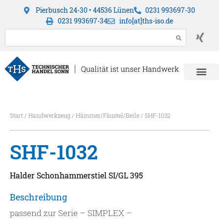
Pierbusch 24-30 • 44536 Lünen
0231 993697-30
0231 993697-34
info[at]ths-iso.de
Start
/
Handwerkzeug
/
Hämmer/Fäustel/Beile
/ SHF-1032
SHF-1032
Halder Schonhammerstiel SI/GL 395
Beschreibung
passend zur Serie – SIMPLEX –