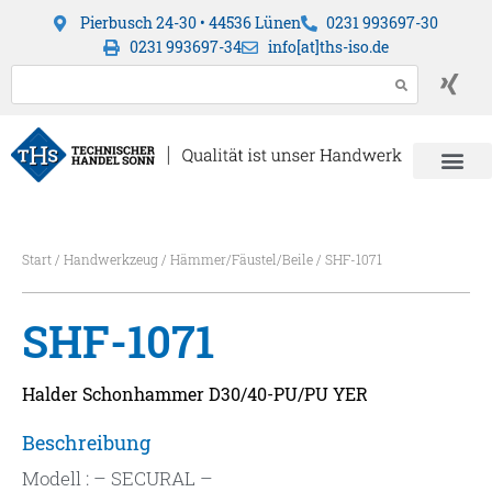
Pierbusch 24-30 • 44536 Lünen
0231 993697-30
0231 993697-34
info[at]ths-iso.de
Start
/
Handwerkzeug
/
Hämmer/Fäustel/Beile
/ SHF-1071
SHF-1071
Halder Schonhammer D30/40-PU/PU YER
Beschreibung
Modell : – SECURAL –