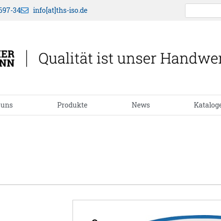
697-34
info[at]ths-iso.de
 uns
Produkte
News
Katalog