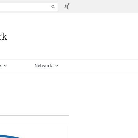
e
Network