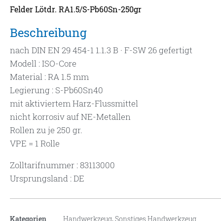
Felder Lötdr. RA1.5/S-Pb60Sn-250gr
Beschreibung
nach DIN EN 29 454-1 1.1.3 B · F-SW 26 gefertigt
Modell : ISO-Core
Material : RA 1.5 mm
Legierung : S-Pb60Sn40
mit aktiviertem Harz-Flussmittel
nicht korrosiv auf NE-Metallen
Rollen zu je 250 gr.
VPE = 1 Rolle
Zolltarifnummer : 83113000
Ursprungsland : DE
Kategorien
Handwerkzeug
,
Sonstiges Handwerkzeug