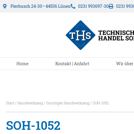
Pierbusch 24-30 • 44536 Lünen
0231 993697-30
0231 993
Home
Kontakt | Anfahrt
Wir über
Start
/
Handwerkzeug
/
Sonstiges Handwerkzeug
/ SOH-1052
SOH-1052