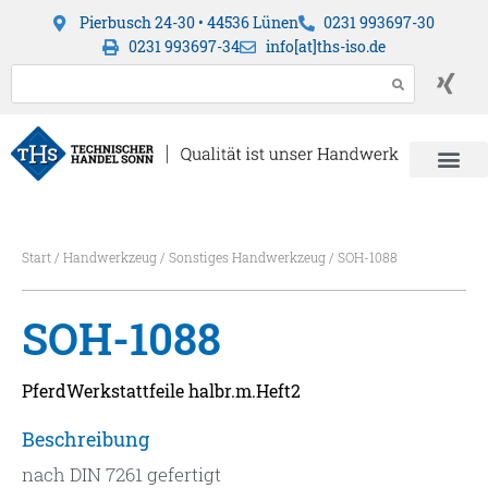
Pierbusch 24-30 • 44536 Lünen
0231 993697-30
0231 993697-34
info[at]ths-iso.de
Start
/
Handwerkzeug
/
Sonstiges Handwerkzeug
/ SOH-1088
SOH-1088
PferdWerkstattfeile halbr.m.Heft2
Beschreibung
nach DIN 7261 gefertigt