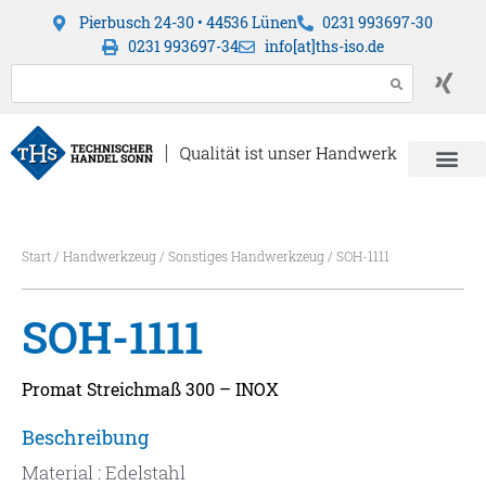
Pierbusch 24-30 • 44536 Lünen
0231 993697-30
0231 993697-34
info[at]ths-iso.de
Start
/
Handwerkzeug
/
Sonstiges Handwerkzeug
/ SOH-1111
SOH-1111
Promat Streichmaß 300 – INOX
Beschreibung
Material : Edelstahl