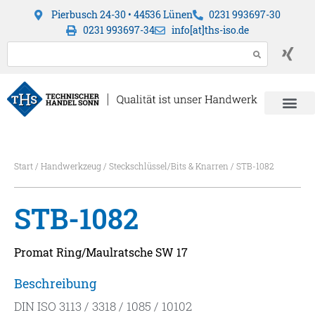
Pierbusch 24-30 • 44536 Lünen
0231 993697-30
0231 993697-34
info[at]ths-iso.de
Start
/
Handwerkzeug
/
Steckschlüssel/Bits & Knarren
/ STB-1082
STB-1082
Promat Ring/Maulratsche SW 17
Beschreibung
DIN ISO 3113 / 3318 / 1085 / 10102