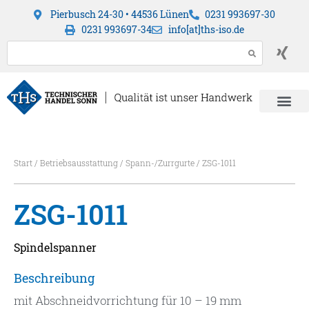
Pierbusch 24-30 • 44536 Lünen
0231 993697-30
0231 993697-34
info[at]ths-iso.de
Start
/
Betriebsausstattung
/
Spann-/Zurrgurte
/ ZSG-1011
ZSG-1011
Spindelspanner
Beschreibung
mit Abschneidvorrichtung für 10 – 19 mm