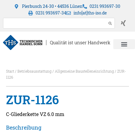
Pierbusch 24-30 • 44536 Lünen
0231 993697-30
0231 993697-34
info[at]ths-iso.de
Start
/
Betriebsausstattung
/
Allgemeine Baustelleneinrichtung
/ ZUR-
1126
ZUR-1126
C-Gliederkette VZ 6.0 mm
Beschreibung