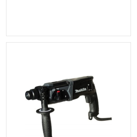
Weiter
Unsere Meißel sind echte Kraftpakete! Ob
Spitzmeißel, Flachmeißel oder Spat-/Breitmeißel –
bei uns finden Sie den richtigen Meißel für jedes
Anwendungsgebiet. Mit punktueller Schlagkraft
und viel Kraft auf kleiner Fläche, gezielter
Brechwirkung auf größerer Fläche oder zum