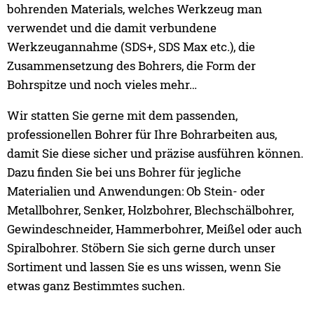
bohrenden Materials, welches Werkzeug man
verwendet und die damit verbundene
Werkzeugannahme (SDS+, SDS Max etc.), die
Zusammensetzung des Bohrers, die Form der
Bohrspitze und noch vieles mehr…
Anbohrer kommen vor allem dann zum Einsatz,
wenn Bohrungen in Metallen vorgenommen
Wir statten Sie gerne mit dem passenden,
werden sollen. Sie sind extra kurz und dadurch
professionellen Bohrer für Ihre Bohrarbeiten aus,
besonders bruchsicher. Das Vorbohren dient als
damit Sie diese sicher und präzise ausführen können.
Vorbereitung für die eigentliche Bohrung,
verhindert ein Abrutschen beim Bohrvorgang und
Dazu finden Sie bei uns Bohrer für jegliche
hilft durch die Zentrierung das Bohrloch an der
Materialien und Anwendungen: Ob Stein- oder
richtigen Stelle zu platzieren. Bei uns finden Sie
Metallbohrer, Senker, Holzbohrer, Blechschälbohrer,
Anbohrer/Stoßbohrer aus Hochleistungs-
Gewindeschneider, Hammerbohrer, Meißel oder auch
Schnellstahl in jeglichen Abmessungen – beste
Voraussetzungen für präzises Arbeiten.
Spiralbohrer. Stöbern Sie sich gerne durch unser
Sortiment und lassen Sie es uns wissen, wenn Sie
Weiter
etwas ganz Bestimmtes suchen.