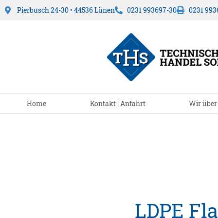
Pierbusch 24-30 • 44536 Lünen
0231 993697-30
0231 993
Home
Kontakt | Anfahrt
Wir über
LDPE Fla