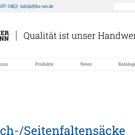
697-34
info[at]ths-iso.de
 uns
Produkte
News
Katalog
ch-/Seitenfaltensäcke