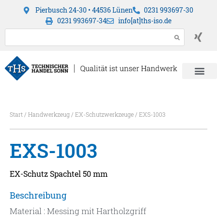
Pierbusch 24-30 • 44536 Lünen
0231 993697-30
0231 993697-34
info[at]ths-iso.de
Start
/
Handwerkzeug
/
EX-Schutzwerkzeuge
/ EXS-1003
EXS-1003
EX-Schutz Spachtel 50 mm
Beschreibung
Material : Messing mit Hartholzgriff