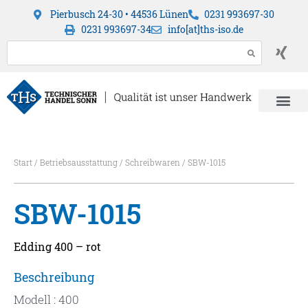
Pierbusch 24-30 • 44536 Lünen
0231 993697-30
0231 993697-34
info[at]ths-iso.de
Start
/
Betriebsausstattung
/
Schreibwaren
/ SBW-1015
SBW-1015
Edding 400 – rot
Beschreibung
Modell : 400