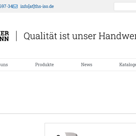
697-34
info[at]ths-iso.de
 uns
Produkte
News
Katalog