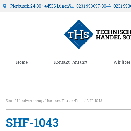
Pierbusch 24-30 • 44536 Lünen
0231 993697-30
0231 993
Home
Kontakt | Anfahrt
Wir über
Start
/
Handwerkzeug
/
Hämmer/Fäustel/Beile
/ SHF-1043
SHF-1043