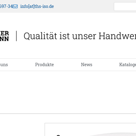
697-34
info[at]ths-iso.de
 uns
Produkte
News
Katalog