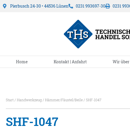
Pierbusch 24-30 • 44536 Lünen
0231 993697-30
0231 993
Home
Kontakt | Anfahrt
Wir über
Start
/
Handwerkzeug
/
Hämmer/Fäustel/Beile
/ SHF-1047
SHF-1047