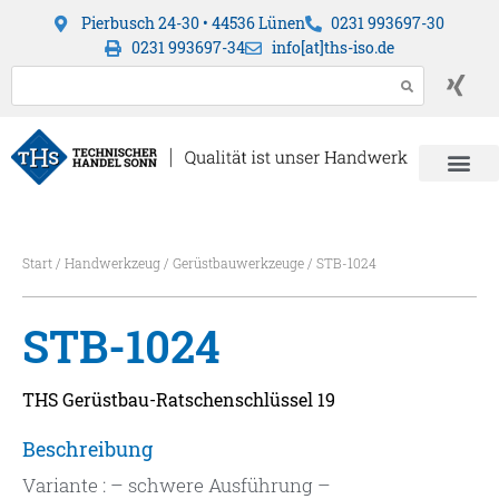
Pierbusch 24-30 • 44536 Lünen
0231 993697-30
0231 993697-34
info[at]ths-iso.de
Start
/
Handwerkzeug
/
Gerüstbauwerkzeuge
/ STB-1024
STB-1024
THS Gerüstbau-Ratschenschlüssel 19
Beschreibung
Variante : – schwere Ausführung –