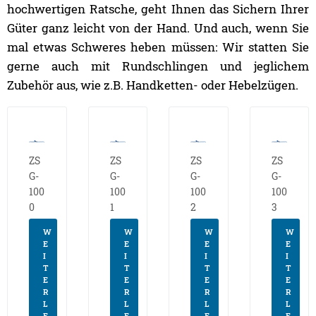
hochwertigen Ratsche, geht Ihnen das Sichern Ihrer
Güter ganz leicht von der Hand. Und auch, wenn Sie
mal etwas Schweres heben müssen: Wir statten Sie
gerne auch mit Rundschlingen und jeglichem
Zubehör aus, wie z.B. Handketten- oder Hebelzügen.
ZS
ZS
ZS
ZS
G-
G-
G-
G-
100
100
100
100
0
1
2
3
W
W
W
W
E
E
E
E
I
I
I
I
T
T
T
T
E
E
E
E
R
R
R
R
L
L
L
L
E
E
E
E