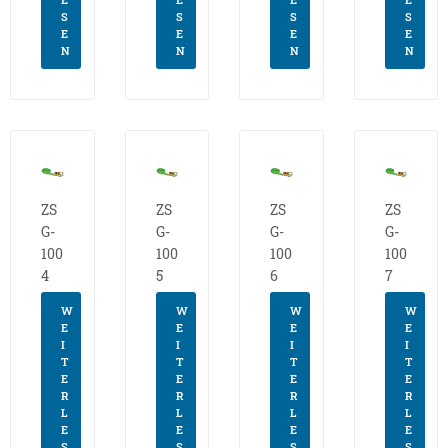
S
S
S
S
E
E
E
E
N
N
N
N
ZS
ZS
ZS
ZS
G-
G-
G-
G-
100
100
100
100
4
5
6
7
W
W
W
W
E
E
E
E
I
I
I
I
T
T
T
T
E
E
E
E
R
R
R
R
L
L
L
L
E
E
E
E
S
S
S
S