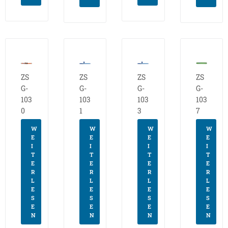
ZS
ZS
ZS
ZS
G-
G-
G-
G-
103
103
103
103
0
1
3
7
W
W
W
W
E
E
E
E
I
I
I
I
T
T
T
T
E
E
E
E
R
R
R
R
L
L
L
L
E
E
E
E
S
S
S
S
E
E
E
E
N
N
N
N