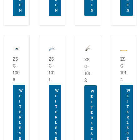
E
E
E
E
N
N
N
N
ZS
ZS
ZS
ZS
G-
G-
G-
G-
100
101
101
101
8
1
4
2
W
W
W
W
E
E
E
E
I
I
I
I
T
T
T
T
E
E
E
E
R
R
R
R
L
L
L
L
E
E
E
E
S
S
S
S
E
E
E
E