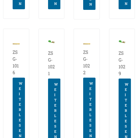
N
N
N
N
ZS
ZS
ZS
ZS
G-
G-
G-
G-
101
102
102
102
6
2
1
9
W
W
W
W
E
E
E
E
I
I
I
I
T
T
T
T
E
E
E
E
R
R
R
R
L
L
L
L
E
E
E
E
S
S
S
S
E
E
E
E
N
N
N
N